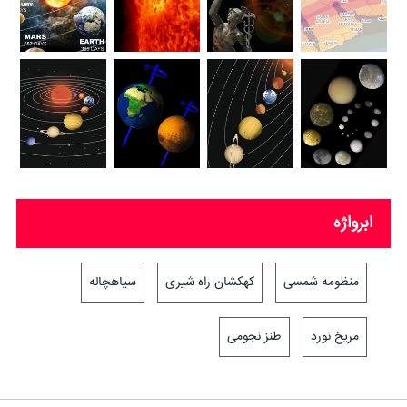
ابرواژه
منظومه شمسی
کهکشان راه شیری
سیاهچاله
مریخ نورد
طنز نجومی