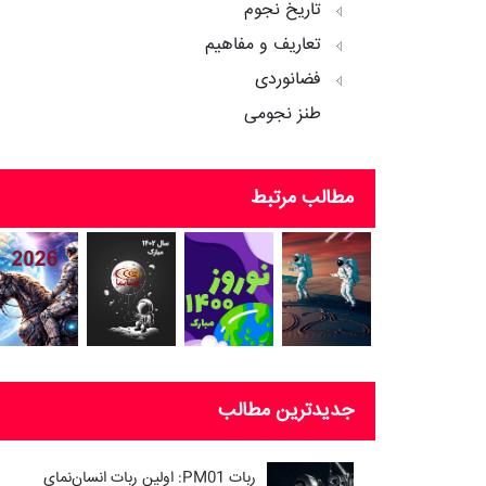
تاریخ نجوم
تعاریف و مفاهیم
فضانوردی
طنز نجومی
مطالب مرتبط
جدیدترین مطالب
ربات PM01: اولین ربات انسان‌نمای