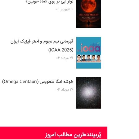
نوار آبی بر روی «ماه خونین»
۶ شهریور ۰۴
قهرمانی تیم نجوم و اختر فیزیک ایران
(2025 IOAA)
۳۱ مرداد ۰۴
خوشه امگا قنطورس (Omega Centauri)
۱۷ مرداد ۰۴
پُربیننده‌ترین‌ مطالب امروز