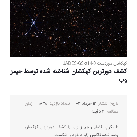
کهکشان دوردست JADES-GS-z14-0
کشف دورترین کهکشان شناخته شده توسط جیمز
وب
تاریخ انتشار:
۱۲ خرداد ۰۳
تعداد بازدید:
۱۸۳۸
زمان
مطالعه:
۲ دقیقه
تلسکوپ فضایی جیمز وب با کشف دورترین کهکشان
رصد شده تاکنون رکورد خود را شکست.