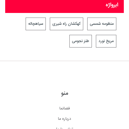
ابرواژه
منظومه شمسی
کهکشان راه شیری
سیاهچاله
مریخ نورد
طنز نجومی
منو
فضانما
درباره ما