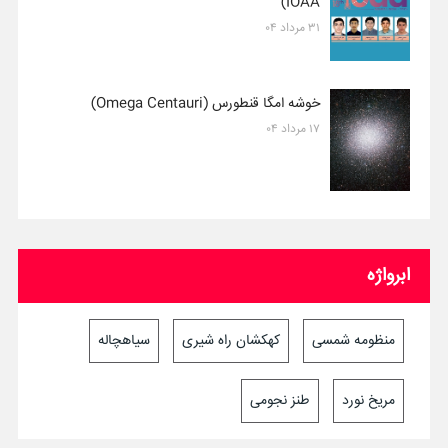
IOAA)
۳۱ مرداد ۰۴
خوشه امگا قنطورس (Omega Centauri)
۱۷ مرداد ۰۴
ابرواژه
منظومه شمسی
کهکشان راه شیری
سیاهچاله
مریخ نورد
طنز نجومی