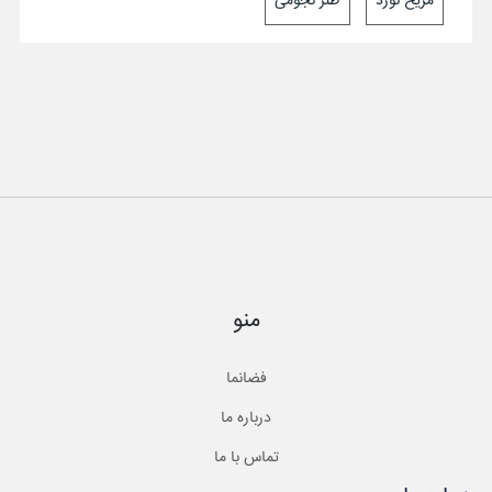
مریخ نورد
طنز نجومی
منو
فضانما
درباره ما
تماس با ما