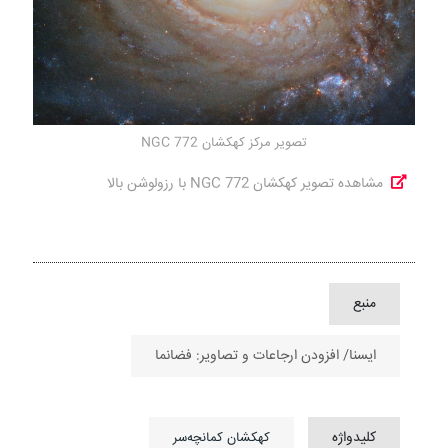
تصویر مرکز کهکشان NGC 772
مشاهده تصویر کهکشان NGC 772 با رزولوشن بالا
منبع
ایسنا/ افزودن ارجاعات و تصاویر: فضانما
کلیدواژه
کهکشان کمانچه‌سر