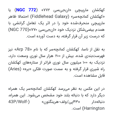
کهکشان مارپیچی «ان‌جی‌سی ۷۷۲» (
NGC 772
) یا
«کهکشان کمانچه‌سر» (Fiddlehead Galaxy) احتمالا ظاهر
مارپیچی منحرف‌شده خود را در اثر یک تعامل گرانشی با
همدم بیضی‌شکل نزدیک خود «ان‌جی‌سی ۷۷۰»(NGC 770)
که درست زیر آن قرار گرفته، به دست آورده است.
به نقل از ناسا، کهکشان کمانچه‌سر که با نام‌ «Arp 78» نیز
فهرست‌بندی شده، بیش از ۲۰۰ هزار سال نوری وسعت دارد،
نزدیک به ۱۰۰ میلیون سال نوری فراتر از ستاره‌های کهکشان
راه شیری قرار گرفته و به سمت صورت فلکی «بره» (Aries)
قابل مشاهده است.
در این عکس به نظر می‌رسد کهکشان کمانچه‌سر یک همراه
دیگر دارد که با دنباله بلند خود مشخص می‌شود. این همراه،
دنباله‌دار «۴۳پی/ولف-هرینگتون» (43P/Wolf-
Harrington) است.