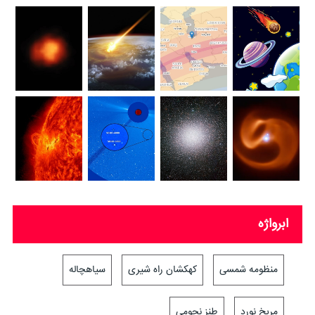
ابرواژه
منظومه شمسی
کهکشان راه شیری
سیاهچاله
مریخ نورد
طنز نجومی