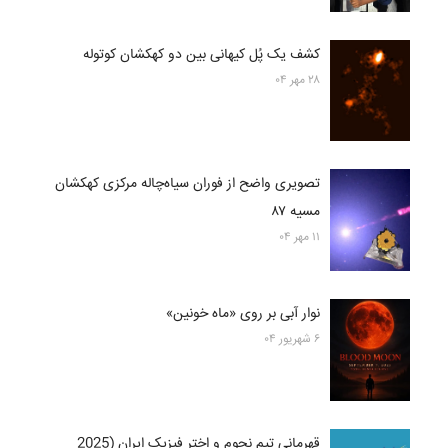
کشف یک پُل کیهانی بین دو کهکشان کوتوله
۲۸ مهر ۰۴
تصویری واضح از فوران سیاه‌چاله مرکزی کهکشان
مسیه ۸۷
۱۱ مهر ۰۴
نوار آبی بر روی «ماه خونین»
۶ شهریور ۰۴
قهرمانی تیم نجوم و اختر فیزیک ایران (2025