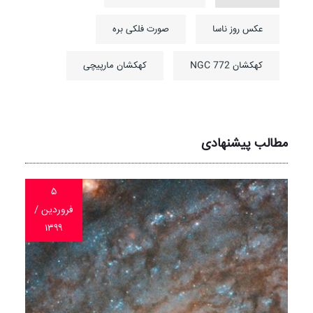
عکس روز ناسا
صورت فلکی بره
کهکشان NGC 772
کهکشان مارپیچی
مطالب پیشنهادی
۵
فروردین /
۱۳۹۹