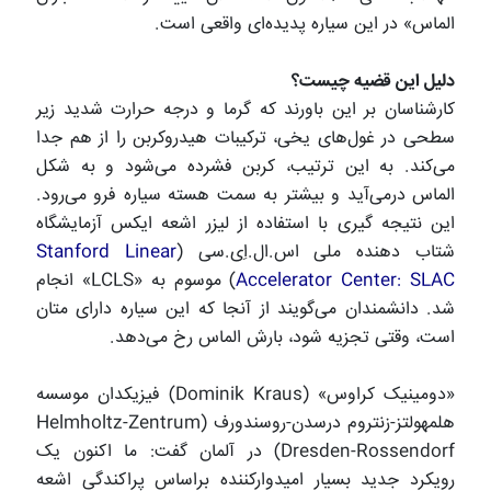
الماس» در این سیاره پدیده‌ای واقعی است.
دلیل این قضیه چیست؟
کارشناسان بر این باورند که گرما و درجه حرارت شدید زیر
سطحی در غول‌های یخی، ترکیبات هیدروکربن را از هم جدا
می‌کند. به این ترتیب، کربن فشرده می‌شود و به شکل
الماس درمی‌آید و بیشتر به سمت هسته سیاره فرو می‌رود.
این نتیجه گیری با استفاده از لیزر اشعه ایکس آزمایشگاه
شتاب دهنده ملی اس.ال.اِی.سی (
Stanford Linear
Accelerator Center: SLAC
) موسوم به «LCLS» انجام
شد. دانشمندان می‌گویند از آنجا که این سیاره دارای متان
است، وقتی تجزیه شود، بارش الماس رخ می‌دهد.
«دومینیک کراوس» (
Dominik Kraus
) ‌فیزیکدان موسسه
هلمهولتز-زنتروم درسدن-روسندورف (
Helmholtz-Zentrum
Dresden-Rossendorf
) در آلمان گفت: ما اکنون یک
رویکرد جدید بسیار امیدوارکننده براساس پراکندگی اشعه