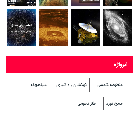
ابرواژه
منظومه شمسی
کهکشان راه شیری
سیاهچاله
مریخ نورد
طنز نجومی