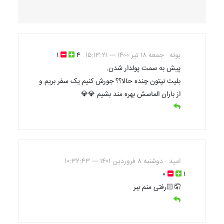
پونه
جمعه ۱۸ تیر ۱۴۰۰ --- ۱۵:۱۳:۲۱
۴
۱
پیش به سمت پولدار شدن.
بلیت نپتون چنده حالا؟؟ جورش کنیم یک سفر بریم و
از باران الماسش بهره مند بشیم 💎💎
امید
دوشنبه ۸ فروردین ۱۴۰۱ --- ۱۰:۳۲:۴۳
۰
۱
🤦🏻رفتی منم ببر