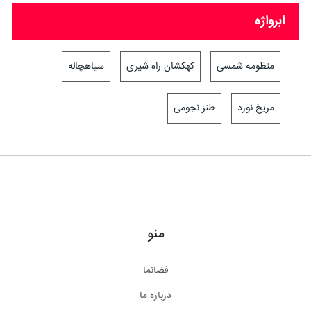
ابرواژه
منظومه شمسی
کهکشان راه شیری
سیاهچاله
مریخ نورد
طنز نجومی
منو
فضانما
درباره ما