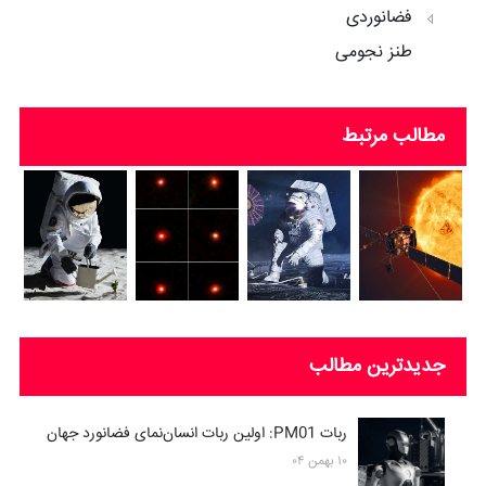
فضانوردی
طنز نجومی
مطالب مرتبط
جدیدترین مطالب
ربات PM01: اولین ربات انسان‌نمای فضانورد جهان
۱۰ بهمن ۰۴