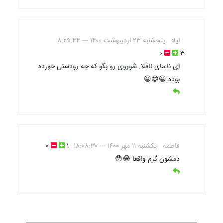
لیلا
پنجشنبه ۲۳ اردیبهشت ۱۴۰۰ --- ۸:۲۵:۴۴
۰
۳
ای ناسای ناقلا. شوروی رو بگو که چه رودستی خورده
بوده 😁😁😁
فاطمه
يکشنبه ۱۱ مهر ۱۴۰۰ --- ۱۸:۰۸:۳۰
۱
۰
دمشون گرم واقعا 😂😳