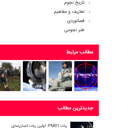
تاریخ نجوم
تعاریف و مفاهیم
فضانوردی
طنز نجومی
مطالب مرتبط
جدیدترین مطالب
ربات PM01: اولین ربات انسان‌نمای