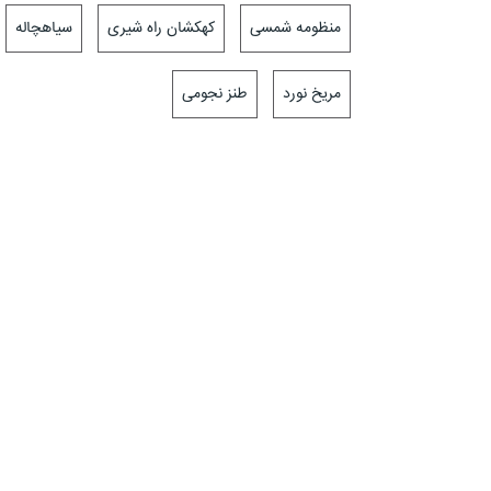
منظومه شمسی
کهکشان راه شیری
سیاهچاله
مریخ نورد
طنز نجومی