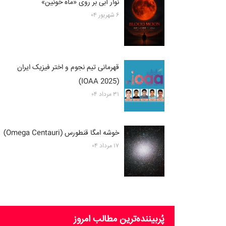
نوار آبی بر روی «ماه خونین»
۶ شهریور ۰۴
قهرمانی تیم نجوم و اختر فیزیک ایران
(2025 IOAA)
۳۱ مرداد ۰۴
خوشه امگا قنطورس (Omega Centauri)
۱۷ مرداد ۰۴
پُربیننده‌ترین‌ مطالب امروز