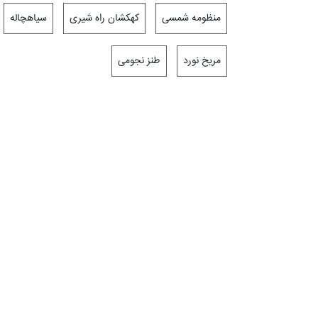
منظومه شمسی
کهکشان راه شیری
سیاهچاله
مریخ نورد
طنز نجومی