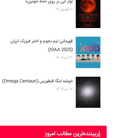
نوار آبی بر روی «ماه خونین»
۶ شهریور ۰۴
قهرمانی تیم نجوم و اختر فیزیک ایران
(2025 IOAA)
۳۱ مرداد ۰۴
خوشه امگا قنطورس (Omega Centauri)
۱۷ مرداد ۰۴
پُربیننده‌ترین‌ مطالب امروز