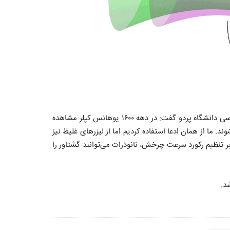
"تینگ کنگ لی" (Tingcang Li) استاد دانشکده فیزیک و اخترشناساسی دانشگاه پردو گفت: در دهه ۱۶۰۰ یوهانس کپلر مشاهده
د. ما از همان ادعا استفاده کردیم اما از لیزرهای غلیظ نیز
ر تنظیم رکورد سرعت چرخش، نانوذرات می‌توانند گشتاور را