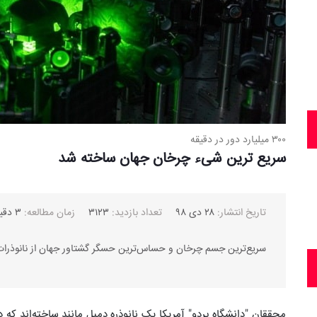
۳۰۰ میلیارد دور در دقیقه
سریع ترین شیء چرخان جهان ساخته شد
تاریخ انتشار:
۲۸ دی ۹۸
تعداد بازدید:
۳۱۲۳
زمان مطالعه:
۳ دقیقه
سریع‌ترین جسم چرخان و حساس‌ترین حسگر گشتاور جهان از نانوذرا
محققان "دانشگاه پردو" آمریکا یک نانوذره دمبل مانند ساخته‌اند ک