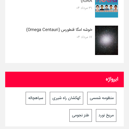
IOAA)
۳۱ مرداد ۰۴
خوشه امگا قنطورس (Omega Centauri)
۱۷ مرداد ۰۴
ابرواژه
منظومه شمسی
کهکشان راه شیری
سیاهچاله
مریخ نورد
طنز نجومی