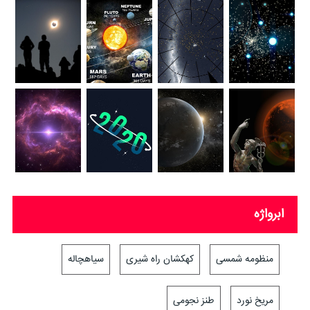
ابرواژه
منظومه شمسی
کهکشان راه شیری
سیاهچاله
مریخ نورد
طنز نجومی