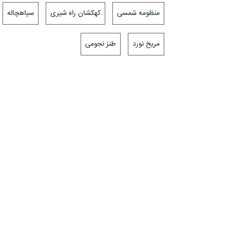
منظومه شمسی
کهکشان راه شیری
سیاهچاله
مریخ نورد
طنز نجومی