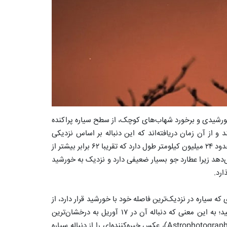
 خورشیدی و برخورد شهاب‌های کوچک، از سطح سیاره پراکنده
ه عطارد اطلاع داشتند و از آن زمان دریافته‌اند که این دنباله بر اساس نزدیکی
سیاره به خورشید، بزرگ یا کوچک می‌شود. دنباله عطارد در اوج خود، حدود ۲۴ میلیون کیلومتر طول دارد که تقریبا ۶۲ برابر بیشتر از
ی‌دهد زیرا عطارد جو بسیار ضعیفی دارد و نزدیک به خورشید
رد.
روز پس از حضیض یا نقطه‌ای که سیاره در نزدیک‌ترین فاصله خود با خورشید قرار دارد، از
زمین بیشتر قابل مشاهده است. عطارد در اول آوریل به حضیض رسید؛ به این معنی که دنباله آن در ۱۷ آوریل به درخشان‌ترین
حالت خود رسید اما در ۱۲ آوریل، سباستین ولتمر، عکاس نجومی (Astrophotographer)، عکس خیره‌کننده‌ای را از دنباله سیاره