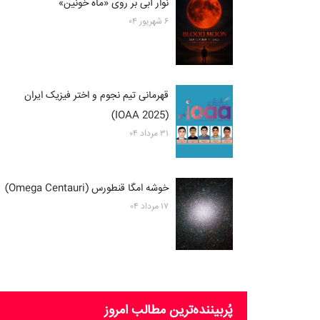
نوار آبی بر روی «ماه خونین»
۶ شهریور ۰۴
قهرمانی تیم نجوم و اختر فیزیک ایران
(2025 IOAA)
۳۱ مرداد ۰۴
خوشه امگا قنطورس (Omega Centauri)
۱۷ مرداد ۰۴
پُربیننده‌ترین‌ مطالب امروز