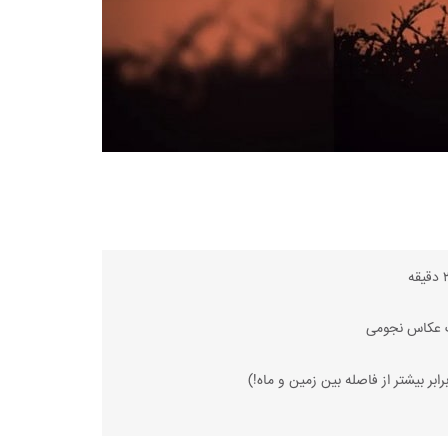
دقیقه
یک عکاس نجومی