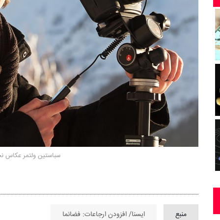
سباستین ولتمر عکاس نج
منبع
ایسنا/ افزودن ارجاعات: فضانما