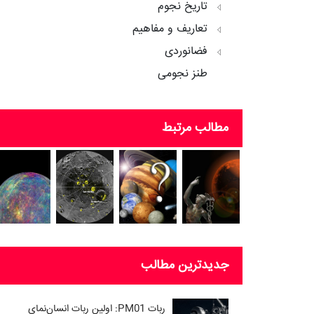
تاریخ نجوم
تعاریف و مفاهیم
فضانوردی
طنز نجومی
مطالب مرتبط
جدیدترین مطالب
ربات PM01: اولین ربات انسان‌نمای