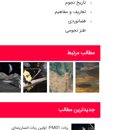
تاریخ نجوم
تعاریف و مفاهیم
فضانوردی
طنز نجومی
مطالب مرتبط
جدیدترین مطالب
ربات PM01: اولین ربات انسان‌نمای