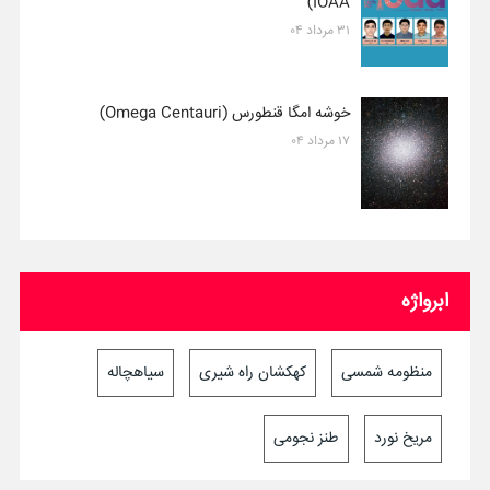
IOAA)
۳۱ مرداد ۰۴
خوشه امگا قنطورس (Omega Centauri)
۱۷ مرداد ۰۴
ابرواژه
منظومه شمسی
کهکشان راه شیری
سیاهچاله
مریخ نورد
طنز نجومی