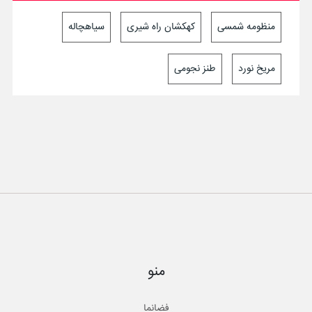
منظومه شمسی
کهکشان راه شیری
سیاهچاله
مریخ نورد
طنز نجومی
منو
فضانما