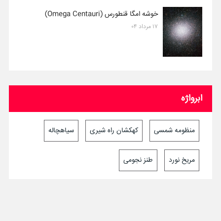
خوشه امگا قنطورس (Omega Centauri)
۱۷ مرداد ۰۴
ابرواژه
منظومه شمسی
کهکشان راه شیری
سیاهچاله
مریخ نورد
طنز نجومی