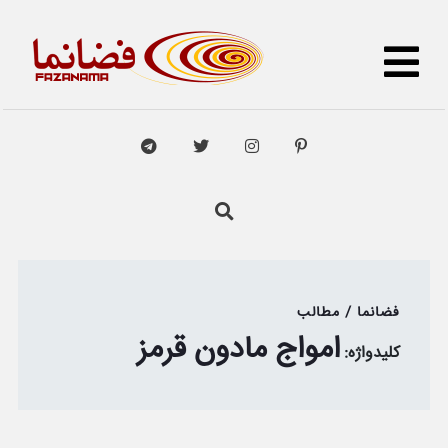
فضانما / مطالب
امواج مادون قرمز
کلیدواژه: