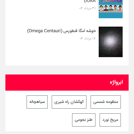
IOAA)
۳۱ مرداد ۰۴
خوشه امگا قنطورس (Omega Centauri)
۱۷ مرداد ۰۴
ابرواژه
منظومه شمسی
کهکشان راه شیری
سیاهچاله
مریخ نورد
طنز نجومی