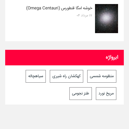
خوشه امگا قنطورس (Omega Centauri)
۱۷ مرداد ۰۴
ابرواژه
منظومه شمسی
کهکشان راه شیری
سیاهچاله
مریخ نورد
طنز نجومی