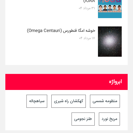
IOAA)
۳۱ مرداد ۰۴
خوشه امگا قنطورس (Omega Centauri)
۱۷ مرداد ۰۴
ابرواژه
منظومه شمسی
کهکشان راه شیری
سیاهچاله
مریخ نورد
طنز نجومی