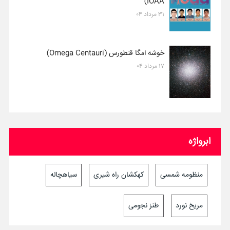
IOAA)
۳۱ مرداد ۰۴
خوشه امگا قنطورس (Omega Centauri)
۱۷ مرداد ۰۴
ابرواژه
منظومه شمسی
کهکشان راه شیری
سیاهچاله
مریخ نورد
طنز نجومی