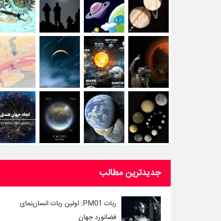
جدیدترین مطالب
ربات PM01: اولین ربات انسان‌نمای
فضانورد جهان