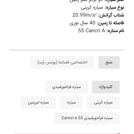
نوع سیاره:
سیاره کربنی
شتاب گرانش:
20.99m/s²
فاصله تا زمین:
40 سال نوری
نام ستاره:
55 Cancri A
منبع
اختصاصی فضانما (بوتِس وُید)
کلیدواژه
سیاره فراخورشیدی
سیاره کربنی
سیاره
سیاره ابرزمین
سیاره فراخورشیدی 55 Cancri e