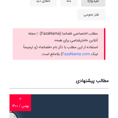
کلیدواژه
ماه
خطای دید
طنز نجومی
مطلب اختصاصی فضانما (FazaNama) | مجله
آنلاین «اخترشناسی برای همه»
استفاده از این مطلب با ذکر نام «فضانما» (و ترجیحاً
لینک ‌
FazaNama.com
) بلامانع است.
مطالب پیشنهادی
۲
بهمن / ۱۴۰۰