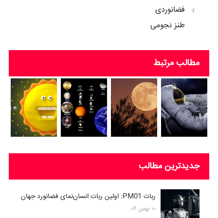
فضانوردی
طنز نجومی
مطالب مرتبط
جدیدترین مطالب
ربات PM01: اولین ربات انسان‌نمای فضانورد جهان
۱۰ بهمن ۰۴