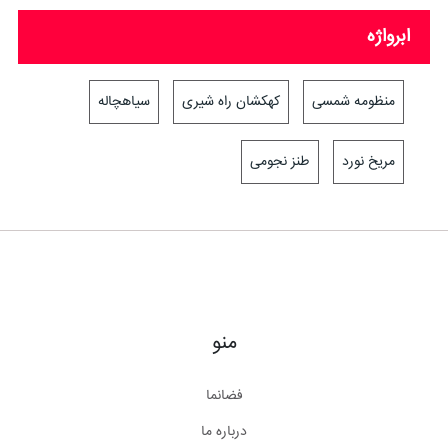
ابرواژه
منظومه شمسی
کهکشان راه شیری
سیاهچاله
مریخ نورد
طنز نجومی
منو
فضانما
درباره ما