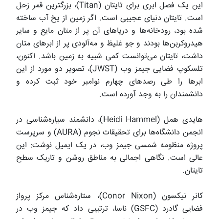
این یک فصل ابری برای تایتان (Titan)، بزرگترین قمر زحل
است. تایتان دنیای عجیبی است. اگر زمین از یخ آب ساخته
شده بود، رودخانه‌ها و دریاهای آن پر از متان مایع و سایر
هیدروکربن‌ها بودند و جو غلیظ و مه‌آلودی پر از ابرهای متان
داشت، تایتان می‌توانست کمی شبیه به زمین باشد. اکنون،
تلسکوپ فضایی جیمز وب (JWST)، تصویر دو مورد از این
ابرها را طی رصدهای چهارم نوامبر خود ثبت کرده و
دانشمندان را به وجد آورده است.
هایدی همل (Heidi Hammel)، دانشمند سیاره‌شناسی در
انجمن دانشگاه‌ها برای تحقیقات نجوم (AURA) و سرپرست
پروژه منظومه شمسی جیمز وب، در یک ایمیل نوشت: این
عالی است. نگاهی اجمالی به مناطق روشن و تاریک سطح
تایتان.
کانر نیکسون (Conor Nixon)، ستاره‌شناس مرکز پرواز
فضایی گادرد (GSFC) ناسا، ترتیبی داد که جیمز وب در