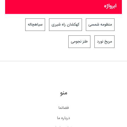
ابرواژه
منظومه شمسی
کهکشان راه شیری
سیاهچاله
مریخ نورد
طنز نجومی
منو
فضانما
درباره ما