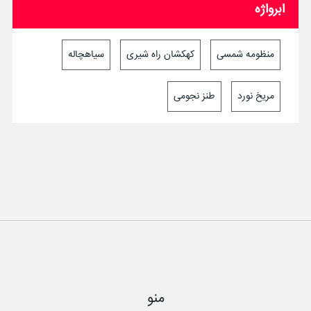
ابرواژه
منظومه شمسی
کهکشان راه شیری
سیاهچاله
مریخ نورد
طنز نجومی
منو