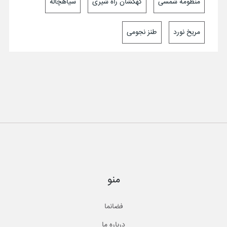
منظومه شمسی
کهکشان راه شیری
سیاهچاله
مریخ نورد
طنز نجومی
منو
فضانما
درباره ما