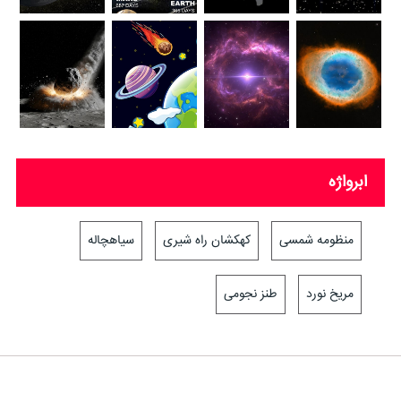
ابرواژه
منظومه شمسی
کهکشان راه شیری
سیاهچاله
مریخ نورد
طنز نجومی