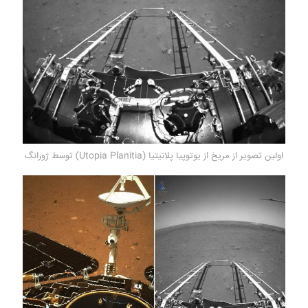
اولین تصویر از مریخ از یوتوپیا پلانیتیا (Utopia Planitia) توسط ژورانگ