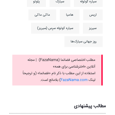
سیاره کوتوله
سیارک
پلوتو
اریس
هامیا
ماکی ماکی
سیریز
سیاره کوتوله سرِس (سیریز)
روز جهانی سیارک‌ها
مطلب اختصاصی فضانما (FazaNama) | مجله
آنلاین «اخترشناسی برای همه»
استفاده از این مطلب با ذکر نام «فضانما» (و ترجیحاً
لینک ‌
FazaNama.com
) بلامانع است.
مطالب پیشنهادی