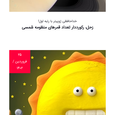
خداحافظی ژوپیتر با رتبه اول!
زحل، رکورددار تعداد قمرهای منظومه شمسی
۲۵
فروردین /
۱۴۰۲