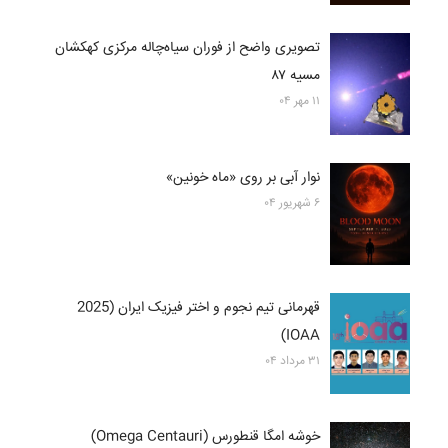
تصویری واضح از فوران سیاه‌چاله مرکزی کهکشان
مسیه ۸۷
۱۱ مهر ۰۴
نوار آبی بر روی «ماه خونین»
۶ شهریور ۰۴
قهرمانی تیم نجوم و اختر فیزیک ایران (2025
IOAA)
۳۱ مرداد ۰۴
خوشه امگا قنطورس (Omega Centauri)