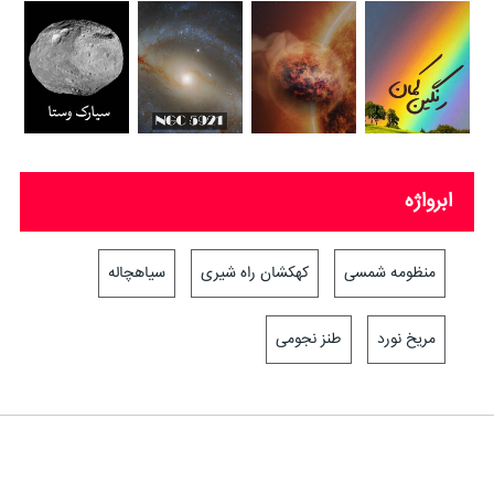
ابرواژه
منظومه شمسی
کهکشان راه شیری
سیاهچاله
مریخ نورد
طنز نجومی