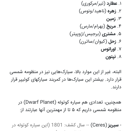
۱.
عطارد
(تیر/مرکوری)
۲.
زهره
(ناهید/ونوس)
۳.
زمین
۴.
مریخ
(بهرام/مارس)
۵.
مشتری
(برجیس/ژوپیتر)
۶.
زحل
(کیوان/ساترن)
۷.
اورانوس
۸.
نپتون
البته، غیر از این موارد بالا، سیارک‌هایی نیز در منظومه شمسی
قرار دارد. بیشتر این سیارک‌ها در کمربند سیارکهای کوئیپر قرار
دارند.
همچنین، تعدادی هم سیاره‌ کوتوله (Dwarf Planet) در
منظومه شمسی داریم که ۵ تا از مهمترین آنها عبارتند از:
-
سیریز
(Ceres)
-- سال کشف: 1801 (این سیاره کوتوله در