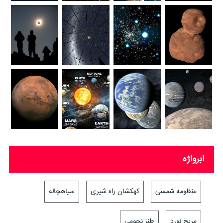
ابرواژه
منظومه شمسی
کهکشان راه شیری
سیاهچاله
مریخ نورد
طنز نجومی