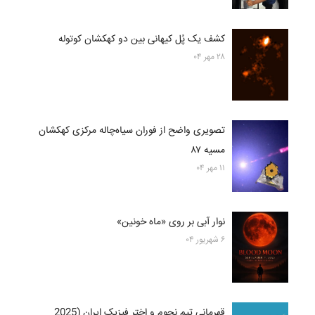
کشف یک پُل کیهانی بین دو کهکشان کوتوله
۲۸ مهر ۰۴
تصویری واضح از فوران سیاه‌چاله مرکزی کهکشان
مسیه ۸۷
۱۱ مهر ۰۴
نوار آبی بر روی «ماه خونین»
۶ شهریور ۰۴
قهرمانی تیم نجوم و اختر فیزیک ایران (2025